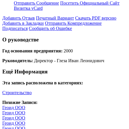
Отправить Сообщение
Посетить Официальный Сайт
Визитка vCard
Добавить Отзыв
Печатный Вариант
Скачать PDF версию
Добавить в Закладки
Отправить Компредложение
Подписаться
Сообщить об Ошибке
О руководстве
Год основания предприятия:
2000
Руководитель:
Директор - Глеза Иван Леонидович
Ещё Информация
Эта запись расположена в категориях:
Строительство
Похожие Записи:
Геоид ООО
Геоид ООО
Геоид ООО
Геоид ООО
Геоид ООО