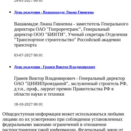
29-01-2027 00:01
День рождения - Вашакмадзе Лиана Гивиевна
Вашакмадзе Лиана Гивиевна - заместитель Генерального
директора ОАО "Гипроречтранс", Генеральный
директор ООО "БИНТИ", Ученый секретарь Отделения
"Транспортное строительство" Российской академии
транспорта
03-07-2027 00:01
День рождения - Гранев Виктор Владимирович
Гранев Виктор Владимирович - Генеральный директор
ОАО "ЦНИИПромзданий", заслуженный строитель РФ,
д.т.н., проф., лауреат премии Правительства РФ в
области науки и техники
18-10-2027 00:01
Общедоступная информация может использоваться любыми
лицами по их усмотрению при соблюдении установленных
федеральными законами ограничений в отношении
распространения такой информации. Федеральный закон от