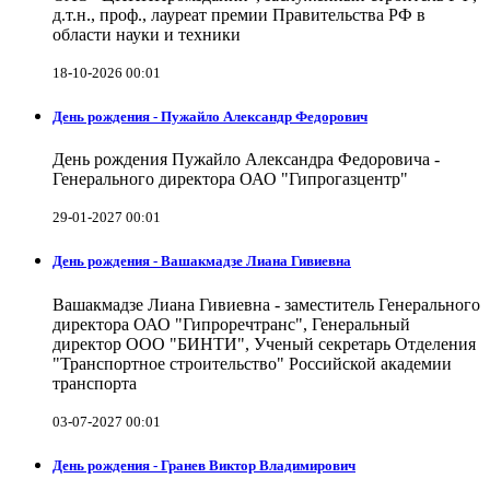
д.т.н., проф., лауреат премии Правительства РФ в
области науки и техники
18-10-2026 00:01
День рождения - Пужайло Александр Федорович
День рождения Пужайло Александра Федоровича -
Генерального директора ОАО "Гипрогазцентр"
29-01-2027 00:01
День рождения - Вашакмадзе Лиана Гивиевна
Вашакмадзе Лиана Гивиевна - заместитель Генерального
директора ОАО "Гипроречтранс", Генеральный
директор ООО "БИНТИ", Ученый секретарь Отделения
"Транспортное строительство" Российской академии
транспорта
03-07-2027 00:01
День рождения - Гранев Виктор Владимирович