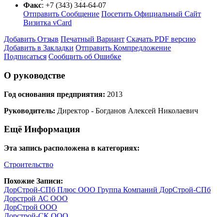
Факс
:
+7 (343) 344-64-07
Отправить Сообщение
Посетить Официальный Сайт
Визитка vCard
Добавить Отзыв
Печатный Вариант
Скачать PDF версию
Добавить в Закладки
Отправить Компредложение
Подписаться
Сообщить об Ошибке
О руководстве
Год основания предприятия:
2013
Руководитель:
Директор - Богданов Алексей Николаевич
Ещё Информация
Эта запись расположена в категориях:
Строительство
Похожие Записи:
ДорСтрой-СПб Плюс ООО Группа Компаний ДорСтрой-СПб
Дорстрой АС ООО
ДорСтрой ООО
Дорстрой-СК ООО