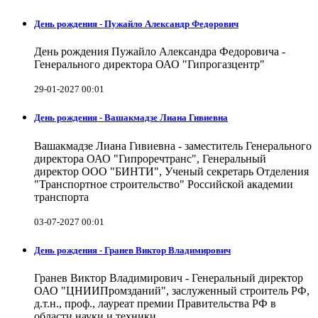
День рождения - Пужайло Александр Федорович
День рождения Пужайло Александра Федоровича -
Генерального директора ОАО "Гипрогазцентр"
29-01-2027 00:01
День рождения - Вашакмадзе Лиана Гивиевна
Вашакмадзе Лиана Гивиевна - заместитель Генерального
директора ОАО "Гипроречтранс", Генеральный
директор ООО "БИНТИ", Ученый секретарь Отделения
"Транспортное строительство" Российской академии
транспорта
03-07-2027 00:01
День рождения - Гранев Виктор Владимирович
Гранев Виктор Владимирович - Генеральный директор
ОАО "ЦНИИПромзданий", заслуженный строитель РФ,
д.т.н., проф., лауреат премии Правительства РФ в
области науки и техники