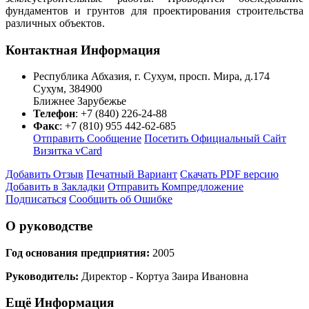
фундаментов и грунтов для проектирования строительства
различных объектов.
Контактная Информация
Республика Абхазия, г. Сухум, просп. Мира, д.174
Сухум
,
384900
Ближнее Зарубежье
Телефон
:
+7 (840) 226-24-88
Факс
:
+7 (810) 955 442-62-685
Отправить Сообщение
Посетить Официальный Сайт
Визитка vCard
Добавить Отзыв
Печатный Вариант
Скачать PDF версию
Добавить в Закладки
Отправить Компредложение
Подписаться
Сообщить об Ошибке
О руководстве
Год основания предприятия:
2005
Руководитель:
Директор - Кортуа Заира Ивановна
Ещё Информация