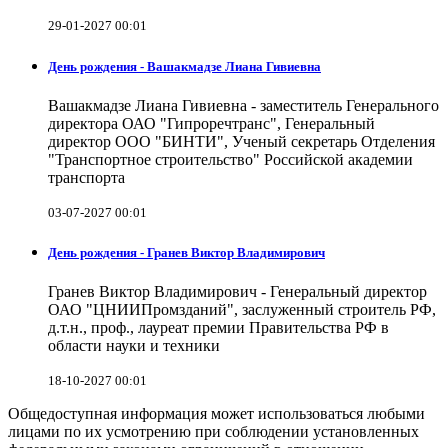
29-01-2027 00:01
День рождения - Вашакмадзе Лиана Гивиевна
Вашакмадзе Лиана Гивиевна - заместитель Генерального
директора ОАО "Гипроречтранс", Генеральный
директор ООО "БИНТИ", Ученый секретарь Отделения
"Транспортное строительство" Российской академии
транспорта
03-07-2027 00:01
День рождения - Гранев Виктор Владимирович
Гранев Виктор Владимирович - Генеральный директор
ОАО "ЦНИИПромзданий", заслуженный строитель РФ,
д.т.н., проф., лауреат премии Правительства РФ в
области науки и техники
18-10-2027 00:01
Общедоступная информация может использоваться любыми
лицами по их усмотрению при соблюдении установленных