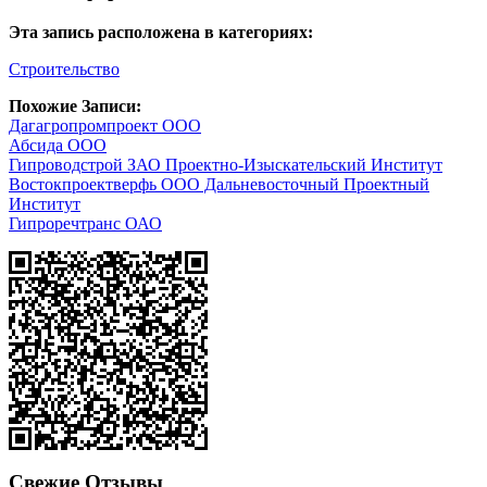
Эта запись расположена в категориях:
Строительство
Похожие Записи:
Дагагропромпроект ООО
Абсида ООО
Гипроводстрой ЗАО Проектно-Изыскательский Институт
Востокпроектверфь ООО Дальневосточный Проектный
Институт
Гипроречтранс ОАО
Свежие Отзывы