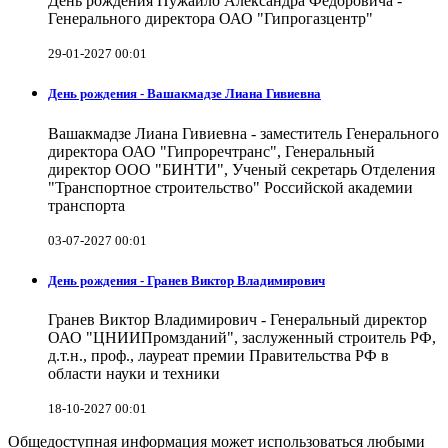
День рождения Пужайло Александра Федоровича -
Генерального директора ОАО "Гипрогазцентр"
29-01-2027 00:01
День рождения - Вашакмадзе Лиана Гивиевна
Вашакмадзе Лиана Гивиевна - заместитель Генерального
директора ОАО "Гипроречтранс", Генеральный
директор ООО "БИНТИ", Ученый секретарь Отделения
"Транспортное строительство" Российской академии
транспорта
03-07-2027 00:01
День рождения - Гранев Виктор Владимирович
Гранев Виктор Владимирович - Генеральный директор
ОАО "ЦНИИПромзданий", заслуженный строитель РФ,
д.т.н., проф., лауреат премии Правительства РФ в
области науки и техники
18-10-2027 00:01
Общедоступная информация может использоваться любыми