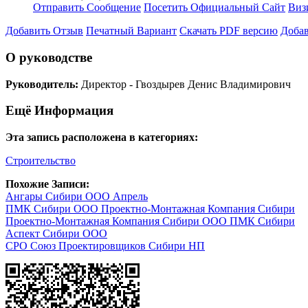
Отправить Сообщение
Посетить Официальный Сайт
Виз
Добавить Отзыв
Печатный Вариант
Скачать PDF версию
Добав
О руководстве
Руководитель:
Директор - Гвоздырев Денис Владимирович
Ещё Информация
Эта запись расположена в категориях:
Строительство
Похожие Записи:
Ангары Сибири ООО Апрель
ПМК Сибири ООО Проектно-Монтажная Компания Сибири
Проектно-Монтажная Компания Сибири ООО ПМК Сибири
Аспект Сибири ООО
СРО Союз Проектировщиков Сибири НП