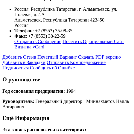
Россия, Республика Татарстан, г. Альметьевск, ул.
Полевая, д.2-А
Альметьевск
,
Республика Татарстан
423450
Россия
Телефон
:
+7 (8553) 35-08-35
Факс
:
+7 (8553) 38-22-59
Отправить Сообщение
Посетить Официальный Сайт
Визитка vCard
Добавить Отзыв
Печатный Вариант
Скачать PDF версию
Добавить в Закладки
Отправить Компредложение
Подписаться
Сообщить об Ошибке
О руководстве
Год основания предприятия:
1994
Руководитель:
Генеральный директор - Миннахметов Наиль
Азгарович
Ещё Информация
Эта запись расположена в категориях: