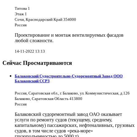
Титова 1
Этаж 1
Сочи, Краснодарский Край 354000
Россия
Проектирование и монтаж вентилируемых фасадов
любой сложности.
14-11-2022 13:13
Сейчас Просматриваются
Балаковский Судостроительно-Судоремонтный Завод ООО
Балаковский ССРЗ
Россия, Саратовская обл., г. Балаково, ул. Коммунистическая, д.126
Балаково, Саратовская Область 413800
Россия
Балаковский судоремонтный завод ОАО оказывает
услуги по ремонту судов (текущему, среднему,
капитальному) пассажирских, нефтеналивных, грузовых
судов, в том числе судов «река-море»
грузоподъемностью до 5000 т).