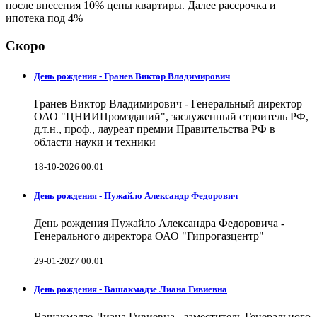
после внесения 10% цены квартиры. Далее рассрочка и
ипотека под 4%
Скоро
День рождения - Гранев Виктор Владимирович
Гранев Виктор Владимирович - Генеральный директор
ОАО "ЦНИИПромзданий", заслуженный строитель РФ,
д.т.н., проф., лауреат премии Правительства РФ в
области науки и техники
18-10-2026 00:01
День рождения - Пужайло Александр Федорович
День рождения Пужайло Александра Федоровича -
Генерального директора ОАО "Гипрогазцентр"
29-01-2027 00:01
День рождения - Вашакмадзе Лиана Гивиевна
Вашакмадзе Лиана Гивиевна - заместитель Генерального