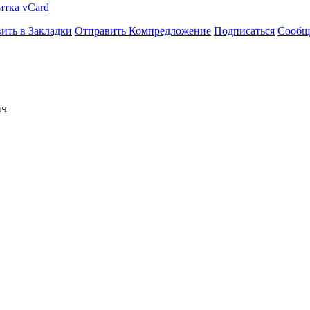
итка vCard
ить в Закладки
Отправить Компредложение
Подписаться
Сообщ
ич