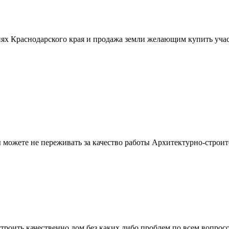
ях Краснодарского края и продажа земли желающим купить учас
можете не переживать за качество работы Архитектурно-строит
троить качественно дом без каких либо проблем по всем вопрос