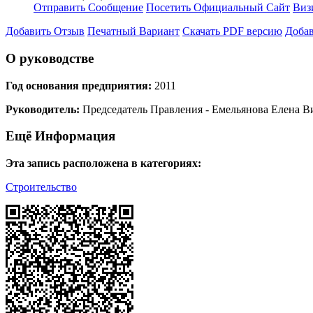
Отправить Сообщение
Посетить Официальный Сайт
Виз
Добавить Отзыв
Печатный Вариант
Скачать PDF версию
Добав
О руководстве
Год основания предприятия:
2011
Руководитель:
Председатель Правления - Емельянова Елена В
Ещё Информация
Эта запись расположена в категориях:
Строительство