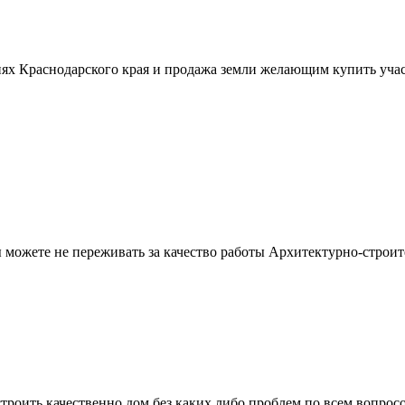
ях Краснодарского края и продажа земли желающим купить учас
можете не переживать за качество работы Архитектурно-строит
троить качественно дом без каких либо проблем по всем вопрос