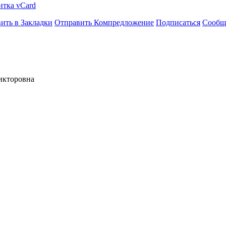
итка vCard
ить в Закладки
Отправить Компредложение
Подписаться
Сообщ
икторовна