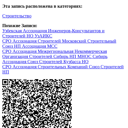
Эта запись расположена в категориях:
Строительство
Похожие Записи:
Узбекская Ассоциация Инженеров-Консультантов и
Строителей НО УзАИКС
СРО Ассоциация Строителей Московский Строительный
Союз НП Ассоциация МСС
СРО Ассоциация Межрегиональная Некоммерческая
Организация Строителей Сибирь НП МНОС Сибирь
Ассоциация Союз Строителей Кузбасса НО
СРО Ассоциация Строительных Компаний Союз Строителей
НП