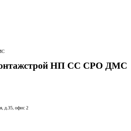
МС
монтажстрой НП СС СРО ДМС
, д.35, офис 2