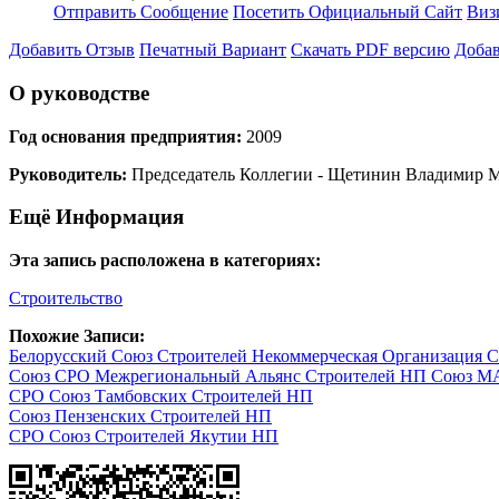
Отправить Сообщение
Посетить Официальный Сайт
Виз
Добавить Отзыв
Печатный Вариант
Скачать PDF версию
Добав
О руководстве
Год основания предприятия:
2009
Руководитель:
Председатель Коллегии - Щетинин Владимир 
Ещё Информация
Эта запись расположена в категориях:
Строительство
Похожие Записи:
Белорусский Союз Строителей Некоммерческая Организация С
Союз СРО Межрегиональный Альянс Строителей НП Союз М
СРО Союз Тамбовских Строителей НП
Союз Пензенских Строителей НП
СРО Союз Строителей Якутии НП