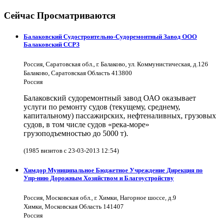
Сейчас Просматриваются
Балаковский Судостроительно-Судоремонтный Завод ООО
Балаковский ССРЗ
Россия, Саратовская обл., г. Балаково, ул. Коммунистическая, д.126
Балаково, Саратовская Область 413800
Россия
Балаковский судоремонтный завод ОАО оказывает
услуги по ремонту судов (текущему, среднему,
капитальному) пассажирских, нефтеналивных, грузовых
судов, в том числе судов «река-море»
грузоподъемностью до 5000 т).
(1985 визитов с 23-03-2013 12:54)
Химдор Муниципальное Бюджетное Учреждение Дирекция по
Упр-нию Дорожным Хозяйством и Благоустройству
Россия, Московская обл., г. Химки, Нагорное шоссе, д.9
Химки, Московская Область 141407
Россия