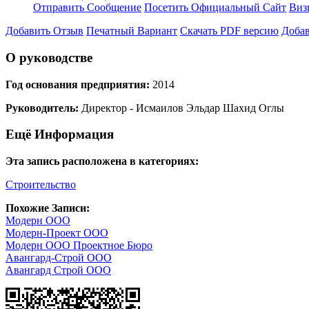
Отправить Сообщение
Посетить Официальный Сайт
Виз
Добавить Отзыв
Печатный Вариант
Скачать PDF версию
Добав
О руководстве
Год основания предприятия:
2014
Руководитель:
Директор - Исмаилов Эльдар Шахид Оглы
Ещё Информация
Эта запись расположена в категориях:
Строительство
Похожие Записи:
Модерн ООО
Модерн-Проект ООО
Модерн ООО Проектное Бюро
Авангард-Строй ООО
Авангард Строй ООО