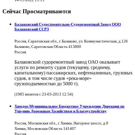
Сейчас Просматриваются
Балаковский Судостроительно-Судоремонтный Завод ООО
Балаковский ССРЗ
Россия, Саратовская обл., г. Балаково, ул. Коммунистическая, д.126
Балаково, Саратовская Область 413800
Россия
Балаковский судоремонтный завод ОАО оказывает
услуги по ремонту судов (текущему, среднему,
капитальному) пассажирских, нефтеналивных, грузовых
судов, в том числе судов «река-море»
грузоподъемностью до 5000 т).
(1985 визитов с 23-03-2013 12:54)
Химдор Муниципальное Бюджетное Учреждение Дирекция по
Упр-нию Дорожным Хозяйством и Благоустройству
Россия, Московская обл., г. Химки, Нагорное шоссе, д.9
Химки, Московская Область 141407
Россия