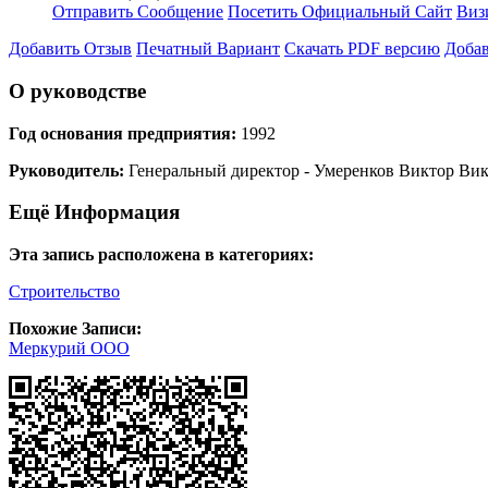
Отправить Сообщение
Посетить Официальный Сайт
Виз
Добавить Отзыв
Печатный Вариант
Скачать PDF версию
Добав
О руководстве
Год основания предприятия:
1992
Руководитель:
Генеральный директор - Умеренков Виктор Ви
Ещё Информация
Эта запись расположена в категориях:
Строительство
Похожие Записи:
Меркурий ООО