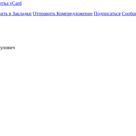
итка vCard
ить в Закладки
Отправить Компредложение
Подписаться
Сообщ
кулович