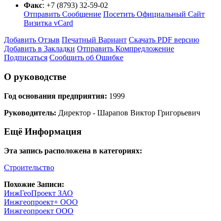
Факс
:
+7 (8793) 32-59-02
Отправить Сообщение
Посетить Официальный Сайт
Визитка vCard
Добавить Отзыв
Печатный Вариант
Скачать PDF версию
Добавить в Закладки
Отправить Компредложение
Подписаться
Сообщить об Ошибке
О руководстве
Год основания предприятия:
1999
Руководитель:
Директор - Шарапов Виктор Григорьевич
Ещё Информация
Эта запись расположена в категориях:
Строительство
Похожие Записи:
ИнжГеоПроект ЗАО
Инжгеопроект+ ООО
Инжгеопроект ООО