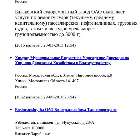
Россия
Балаковский судоремонтный завод ОАО оказывает
услуги по ремонту судов (текущему, среднему,
капитальному) пассажирских, нефтеналивных, грузовых
судов, в том числе судов «река-море»
грузоподъемностью до 5000 т).
(2015 визитов с 23-03-2013 12:54)
Химдор Муниципальное Бюджетное Учреждение Дирекция по
Упр-нию Дорожным Хозяйством и Благоустройству
Россия, Московская обл., г. Химки, Нагорное шоссе, д.9
Химки, Московская Область 141407
Россия
(1062 визитов с 29-06-2016 23:54)
Boshtransloyiha ОАО Боштранслойиха Ташгипротранс
Узбекистан, г. Ташкент, ул. Нукусская, д.23-А
Ташкент 100060
Ближнее Зарубежье