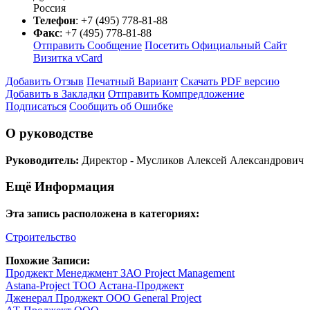
Россия
Телефон
:
+7 (495) 778-81-88
Факс
:
+7 (495) 778-81-88
Отправить Сообщение
Посетить Официальный Сайт
Визитка vCard
Добавить Отзыв
Печатный Вариант
Скачать PDF версию
Добавить в Закладки
Отправить Компредложение
Подписаться
Сообщить об Ошибке
О руководстве
Руководитель:
Директор - Мусликов Алексей Александрович
Ещё Информация
Эта запись расположена в категориях:
Строительство
Похожие Записи:
Проджект Менеджмент ЗАО Project Management
Astana-Project ТОО Астана-Проджект
Дженерал Проджект ООО General Project