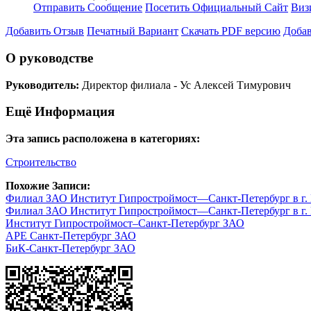
Отправить Сообщение
Посетить Официальный Сайт
Виз
Добавить Отзыв
Печатный Вариант
Скачать PDF версию
Добав
О руководстве
Руководитель:
Директор филиала - Ус Алексей Тимурович
Ещё Информация
Эта запись расположена в категориях:
Строительство
Похожие Записи:
Филиал ЗАО Институт Гипростроймост—Санкт-Петербург в г.
Филиал ЗАО Институт Гипростроймост—Санкт-Петербург в г.
Институт Гипростроймост–Санкт-Петербург ЗАО
АРЕ Санкт-Петербург ЗАО
БиК-Санкт-Петербург ЗАО