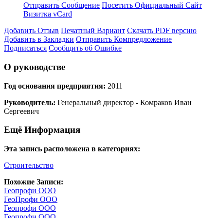
Отправить Сообщение
Посетить Официальный Сайт
Визитка vCard
Добавить Отзыв
Печатный Вариант
Скачать PDF версию
Добавить в Закладки
Отправить Компредложение
Подписаться
Сообщить об Ошибке
О руководстве
Год основания предприятия:
2011
Руководитель:
Генеральный директор - Комраков Иван
Сергеевич
Ещё Информация
Эта запись расположена в категориях:
Строительство
Похожие Записи:
Геопрофи ООО
ГеоПрофи ООО
Геопрофи ООО
Геопрофи ООО