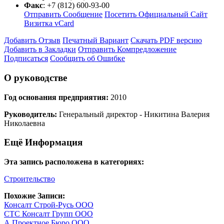
Факс
:
+7 (812) 600-93-00
Отправить Сообщение
Посетить Официальный Сайт
Визитка vCard
Добавить Отзыв
Печатный Вариант
Скачать PDF версию
Добавить в Закладки
Отправить Компредложение
Подписаться
Сообщить об Ошибке
О руководстве
Год основания предприятия:
2010
Руководитель:
Генеральный директор - Никитина Валерия
Николаевна
Ещё Информация
Эта запись расположена в категориях:
Строительство
Похожие Записи:
Консалт Строй-Русь ООО
СТС Консалт Групп ООО
А Проектное Бюро ООО