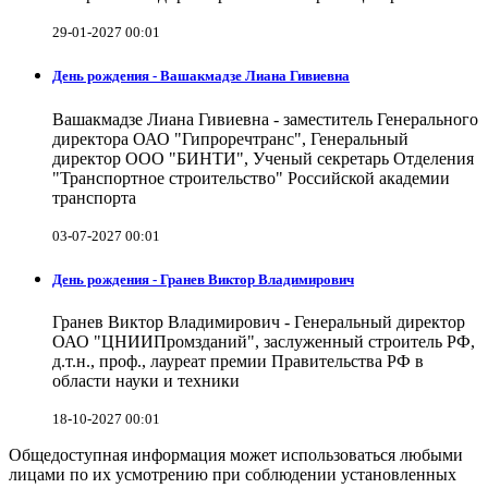
29-01-2027 00:01
День рождения - Вашакмадзе Лиана Гивиевна
Вашакмадзе Лиана Гивиевна - заместитель Генерального
директора ОАО "Гипроречтранс", Генеральный
директор ООО "БИНТИ", Ученый секретарь Отделения
"Транспортное строительство" Российской академии
транспорта
03-07-2027 00:01
День рождения - Гранев Виктор Владимирович
Гранев Виктор Владимирович - Генеральный директор
ОАО "ЦНИИПромзданий", заслуженный строитель РФ,
д.т.н., проф., лауреат премии Правительства РФ в
области науки и техники
18-10-2027 00:01
Общедоступная информация может использоваться любыми
лицами по их усмотрению при соблюдении установленных