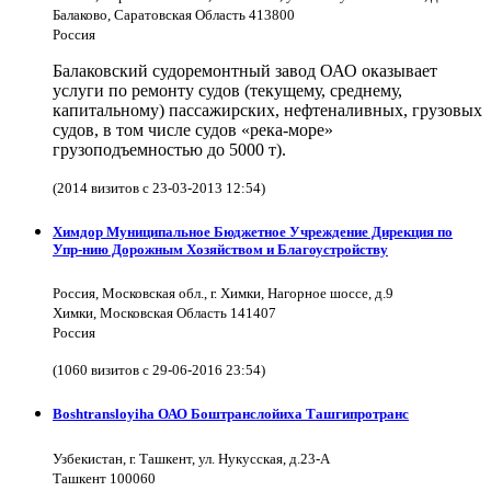
Балаково, Саратовская Область 413800
Россия
Балаковский судоремонтный завод ОАО оказывает
услуги по ремонту судов (текущему, среднему,
капитальному) пассажирских, нефтеналивных, грузовых
судов, в том числе судов «река-море»
грузоподъемностью до 5000 т).
(2014 визитов с 23-03-2013 12:54)
Химдор Муниципальное Бюджетное Учреждение Дирекция по
Упр-нию Дорожным Хозяйством и Благоустройству
Россия, Московская обл., г. Химки, Нагорное шоссе, д.9
Химки, Московская Область 141407
Россия
(1060 визитов с 29-06-2016 23:54)
Boshtransloyiha ОАО Боштранслойиха Ташгипротранс
Узбекистан, г. Ташкент, ул. Нукусская, д.23-А
Ташкент 100060