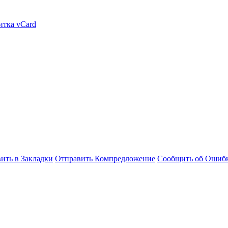
итка vCard
ить в Закладки
Отправить Компредложение
Сообщить об Ошиб