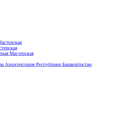
Мастерская
стерская
ная Мастерская
а Архитекторов Республики Башкортостан