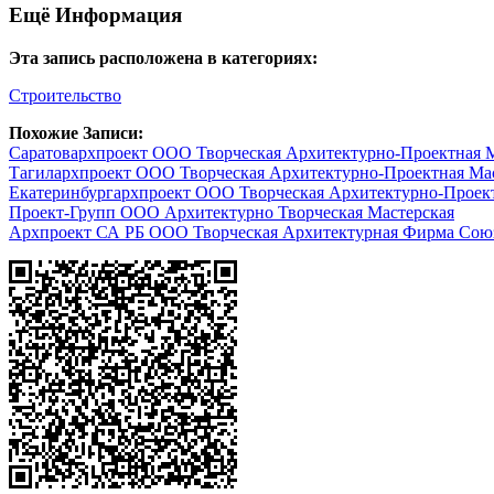
Ещё Информация
Эта запись расположена в категориях:
Строительство
Похожие Записи:
Саратовархпроект ООО Творческая Архитектурно-Проектная 
Тагилархпроект ООО Творческая Архитектурно-Проектная Ма
Екатеринбургархпроект ООО Творческая Архитектурно-Проект
Проект-Групп ООО Архитектурно Творческая Мастерская
Архпроект СА РБ ООО Творческая Архитектурная Фирма Союз