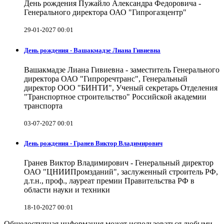
День рождения Пужайло Александра Федоровича -
Генерального директора ОАО "Гипрогазцентр"
29-01-2027 00:01
День рождения - Вашакмадзе Лиана Гивиевна
Вашакмадзе Лиана Гивиевна - заместитель Генерального
директора ОАО "Гипроречтранс", Генеральный
директор ООО "БИНТИ", Ученый секретарь Отделения
"Транспортное строительство" Российской академии
транспорта
03-07-2027 00:01
День рождения - Гранев Виктор Владимирович
Гранев Виктор Владимирович - Генеральный директор
ОАО "ЦНИИПромзданий", заслуженный строитель РФ,
д.т.н., проф., лауреат премии Правительства РФ в
области науки и техники
18-10-2027 00:01
Общедоступная информация может использоваться любыми