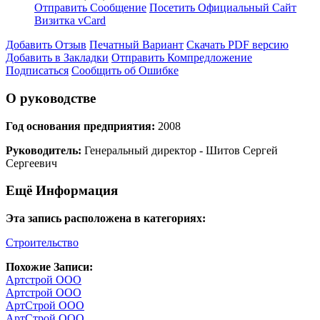
Отправить Сообщение
Посетить Официальный Сайт
Визитка vCard
Добавить Отзыв
Печатный Вариант
Скачать PDF версию
Добавить в Закладки
Отправить Компредложение
Подписаться
Сообщить об Ошибке
О руководстве
Год основания предприятия:
2008
Руководитель:
Генеральный директор - Шитов Сергей
Сергеевич
Ещё Информация
Эта запись расположена в категориях:
Строительство
Похожие Записи:
Артстрой ООО
Артстрой ООО
АртСтрой ООО
АртСтрой ООО