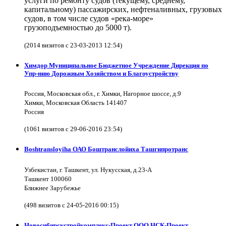
услуги по ремонту судов (текущему, среднему,
капитальному) пассажирских, нефтеналивных, грузовых
судов, в том числе судов «река-море»
грузоподъемностью до 5000 т).
(2014 визитов с 23-03-2013 12:54)
Химдор Муниципальное Бюджетное Учреждение Дирекция по
Упр-нию Дорожным Хозяйством и Благоустройству
Россия, Московская обл., г. Химки, Нагорное шоссе, д.9
Химки, Московская Область 141407
Россия
(1061 визитов с 29-06-2016 23:54)
Boshtransloyiha ОАО Боштранслойиха Ташгипротранс
Узбекистан, г. Ташкент, ул. Нукусская, д.23-А
Ташкент 100060
Ближнее Зарубежье
(498 визитов с 24-05-2016 00:15)
Новосибирскстройкомплекс-Проект ООО НСК-Проект