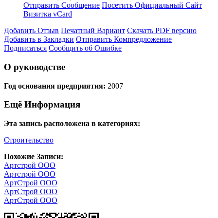
Отправить Сообщение
Посетить Официальный Сайт
Визитка vCard
Добавить Отзыв
Печатный Вариант
Скачать PDF версию
Добавить в Закладки
Отправить Компредложение
Подписаться
Сообщить об Ошибке
О руководстве
Год основания предприятия:
2007
Ещё Информация
Эта запись расположена в категориях:
Строительство
Похожие Записи:
Артстрой ООО
Артстрой ООО
АртСтрой ООО
АртСтрой ООО
АртСтрой ООО