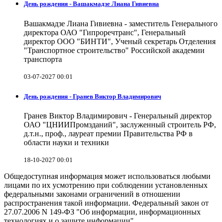
День рождения - Вашакмадзе Лиана Гивиевна
Вашакмадзе Лиана Гивиевна - заместитель Генерального
директора ОАО "Гипроречтранс", Генеральный
директор ООО "БИНТИ", Ученый секретарь Отделения
"Транспортное строительство" Российской академии
транспорта
03-07-2027 00:01
День рождения - Гранев Виктор Владимирович
Гранев Виктор Владимирович - Генеральный директор
ОАО "ЦНИИПромзданий", заслуженный строитель РФ,
д.т.н., проф., лауреат премии Правительства РФ в
области науки и техники
18-10-2027 00:01
Общедоступная информация может использоваться любыми
лицами по их усмотрению при соблюдении установленных
федеральными законами ограничений в отношении
распространения такой информации. Федеральный закон от
27.07.2006 N 149-ФЗ "Об информации, информационных
технологиях и о защите информации".