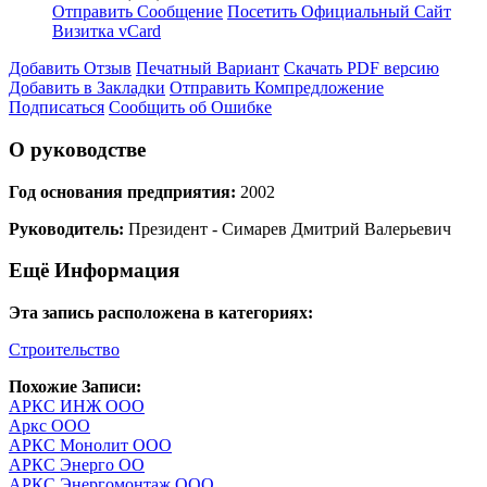
Отправить Сообщение
Посетить Официальный Сайт
Визитка vCard
Добавить Отзыв
Печатный Вариант
Скачать PDF версию
Добавить в Закладки
Отправить Компредложение
Подписаться
Сообщить об Ошибке
О руководстве
Год основания предприятия:
2002
Руководитель:
Президент - Симарев Дмитрий Валерьевич
Ещё Информация
Эта запись расположена в категориях:
Строительство
Похожие Записи:
АРКС ИНЖ ООО
Аркс ООО
АРКС Монолит ООО
АРКС Энерго ОО
АРКС Энергомонтаж ООО