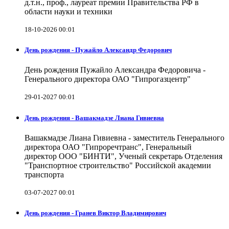
д.т.н., проф., лауреат премии Правительства РФ в
области науки и техники
18-10-2026 00:01
День рождения - Пужайло Александр Федорович
День рождения Пужайло Александра Федоровича -
Генерального директора ОАО "Гипрогазцентр"
29-01-2027 00:01
День рождения - Вашакмадзе Лиана Гивиевна
Вашакмадзе Лиана Гивиевна - заместитель Генерального
директора ОАО "Гипроречтранс", Генеральный
директор ООО "БИНТИ", Ученый секретарь Отделения
"Транспортное строительство" Российской академии
транспорта
03-07-2027 00:01
День рождения - Гранев Виктор Владимирович