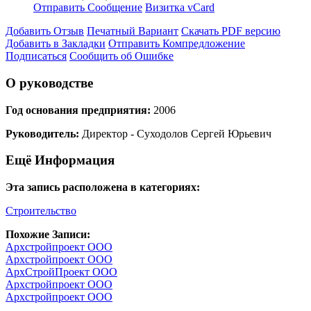
Отправить Сообщение
Визитка vCard
Добавить Отзыв
Печатный Вариант
Скачать PDF версию
Добавить в Закладки
Отправить Компредложение
Подписаться
Сообщить об Ошибке
О руководстве
Год основания предприятия:
2006
Руководитель:
Директор - Суходолов Сергей Юрьевич
Ещё Информация
Эта запись расположена в категориях:
Строительство
Похожие Записи:
Архстройпроект ООО
Архстройпроект ООО
АрхСтройПроект ООО
Архстройпроект ООО
Архстройпроект ООО