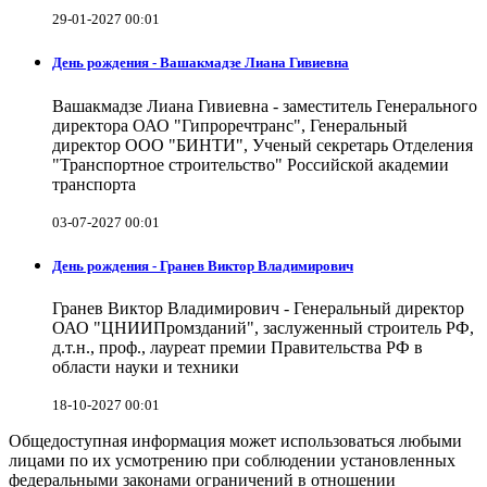
29-01-2027 00:01
День рождения - Вашакмадзе Лиана Гивиевна
Вашакмадзе Лиана Гивиевна - заместитель Генерального
директора ОАО "Гипроречтранс", Генеральный
директор ООО "БИНТИ", Ученый секретарь Отделения
"Транспортное строительство" Российской академии
транспорта
03-07-2027 00:01
День рождения - Гранев Виктор Владимирович
Гранев Виктор Владимирович - Генеральный директор
ОАО "ЦНИИПромзданий", заслуженный строитель РФ,
д.т.н., проф., лауреат премии Правительства РФ в
области науки и техники
18-10-2027 00:01
Общедоступная информация может использоваться любыми
лицами по их усмотрению при соблюдении установленных
федеральными законами ограничений в отношении