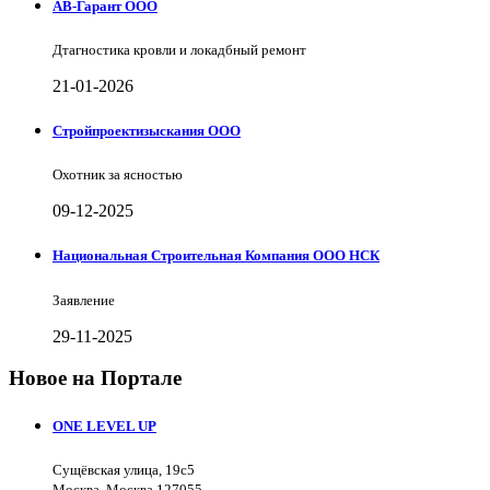
АВ-Гарант ООО
Дтагностика кровли и локадбный ремонт
21-01-2026
Стройпроектизыскания ООО
Охотник за ясностью
09-12-2025
Национальная Строительная Компания ООО НСК
Заявление
29-11-2025
Новое на Портале
ONE LEVEL UP
Сущёвская улица, 19с5
Москва, Москва 127055