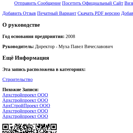
Отправить Сообщение
Посетить Официальный Сайт
Виз
Добавить Отзыв
Печатный Вариант
Скачать PDF версию
Добав
О руководстве
Год основания предприятия:
2008
Руководитель:
Директор - Муха Павел Вячеславович
Ещё Информация
Эта запись расположена в категориях:
Строительство
Похожие Записи:
Архстройпроект ООО
Архстройпроект ООО
АрхСтройПроект ООО
Архстройпроект ООО
Архстройпроект ООО