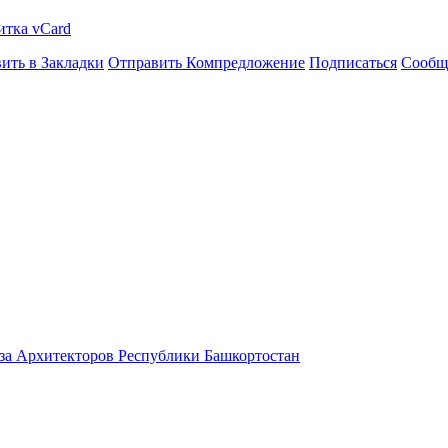
итка vCard
ить в Закладки
Отправить Компредложение
Подписаться
Сообщ
а Архитекторов Республики Башкортостан