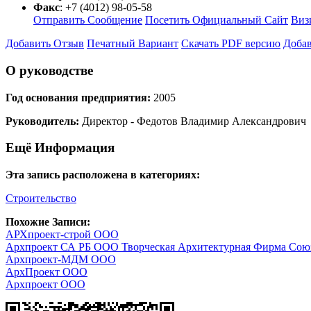
Факс
:
+7 (4012) 98-05-58
Отправить Сообщение
Посетить Официальный Сайт
Виз
Добавить Отзыв
Печатный Вариант
Скачать PDF версию
Добав
О руководстве
Год основания предприятия:
2005
Руководитель:
Директор - Федотов Владимир Александрович
Ещё Информация
Эта запись расположена в категориях:
Строительство
Похожие Записи:
АРХпроект-строй ООО
Архпроект СА РБ ООО Творческая Архитектурная Фирма Союз
Архпроект-МДМ ООО
АрхПроект ООО
Архпроект ООО