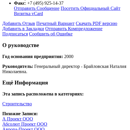
Факс
:
+7 (495) 925-14-37
Отправить Сообщение
Посетить Официальный Сайт
Визитка vCard
Добавить Отзыв
Печатный Вариант
Скачать PDF версию
Добавить в Закладки
Отправить Компредложение
Подписаться
Сообщить об Ошибке
О руководстве
Год основания предприятия:
2000
Руководитель:
Генеральный директор - Брайловская Наталия
Николаевна.
Ещё Информация
Эта запись расположена в категориях:
Строительство
Похожие Записи:
А Проект ООО
Абсолют Проект ООО
Аврора-Проект ООО