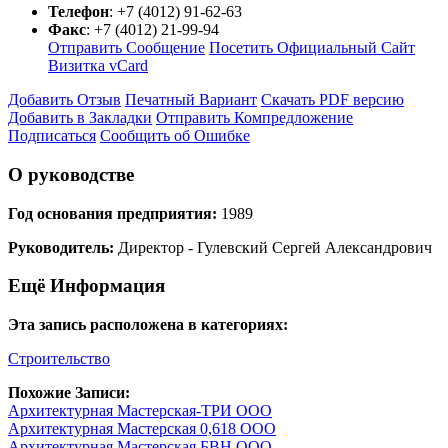
Телефон
:
+7 (4012) 91-62-63
Факс
:
+7 (4012) 21-99-94
Отправить Сообщение
Посетить Официальный Сайт
Визитка vCard
Добавить Отзыв
Печатный Вариант
Скачать PDF версию
Добавить в Закладки
Отправить Компредложение
Подписаться
Сообщить об Ошибке
О руководстве
Год основания предприятия:
1989
Руководитель:
Директор - Гулевский Сергей Александрович
Ещё Информация
Эта запись расположена в категориях:
Строительство
Похожие Записи:
Архитектурная Мастерская-ТРИ ООО
Архитектурная Мастерская 0,618 ООО
Архитектурная Мастерская БВН ООО