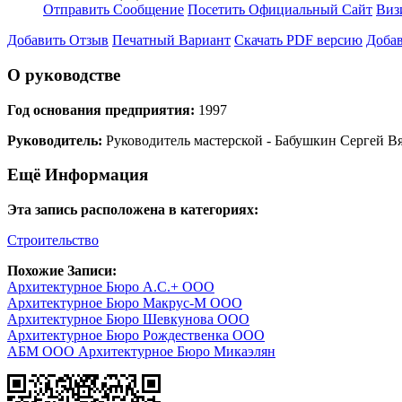
Отправить Сообщение
Посетить Официальный Сайт
Виз
Добавить Отзыв
Печатный Вариант
Скачать PDF версию
Добав
О руководстве
Год основания предприятия:
1997
Руководитель:
Руководитель мастерской - Бабушкин Сергей В
Ещё Информация
Эта запись расположена в категориях:
Строительство
Похожие Записи:
Архитектурное Бюро А.С.+ ООО
Архитектурное Бюро Макрус-М ООО
Архитектурное Бюро Шевкунова ООО
Архитектурное Бюро Рождественка ООО
АБМ ООО Архитектурное Бюро Микаэлян