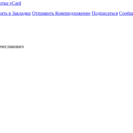
итка vCard
ить в Закладки
Отправить Компредложение
Подписаться
Сообщ
ячеславович