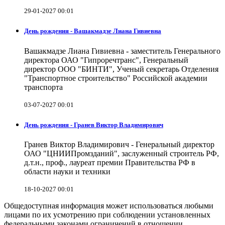
29-01-2027 00:01
День рождения - Вашакмадзе Лиана Гивиевна
Вашакмадзе Лиана Гивиевна - заместитель Генерального
директора ОАО "Гипроречтранс", Генеральный
директор ООО "БИНТИ", Ученый секретарь Отделения
"Транспортное строительство" Российской академии
транспорта
03-07-2027 00:01
День рождения - Гранев Виктор Владимирович
Гранев Виктор Владимирович - Генеральный директор
ОАО "ЦНИИПромзданий", заслуженный строитель РФ,
д.т.н., проф., лауреат премии Правительства РФ в
области науки и техники
18-10-2027 00:01
Общедоступная информация может использоваться любыми
лицами по их усмотрению при соблюдении установленных
федеральными законами ограничений в отношении