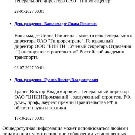
Генерального директора ОАО "Гипрогазцентр"
29-01-2027 00:01
День рождения - Вашакмадзе Лиана Гивиевна
Вашакмадзе Лиана Гивиевна - заместитель Генерального
директора ОАО "Гипроречтранс", Генеральный
директор ООО "БИНТИ", Ученый секретарь Отделения
"Транспортное строительство" Российской академии
транспорта
03-07-2027 00:01
День рождения - Гранев Виктор Владимирович
Гранев Виктор Владимирович - Генеральный директор
ОАО "ЦНИИПромзданий", заслуженный строитель РФ,
д.т.н., проф., лауреат премии Правительства РФ в
области науки и техники
18-10-2027 00:01
Общедоступная информация может использоваться любыми
лицами по их усмотрению при соблюдении установленных