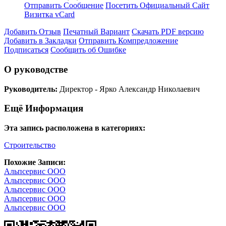
Отправить Сообщение
Посетить Официальный Сайт
Визитка vCard
Добавить Отзыв
Печатный Вариант
Скачать PDF версию
Добавить в Закладки
Отправить Компредложение
Подписаться
Сообщить об Ошибке
О руководстве
Руководитель:
Директор - Ярко Александр Николаевич
Ещё Информация
Эта запись расположена в категориях:
Строительство
Похожие Записи:
Альпсервис ООО
Альпсервис ООО
Альпсервис ООО
Альпсервис ООО
Альпсервис ООО