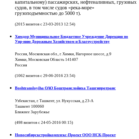
капитальному) пассажирских, нефтеналивных, грузовых
судов, в том числе судов «река-море»
грузоподъемностью до 5000 т).
(2015 визитов с 23-03-2013 12:54)
Химдор Муниципальное Бюджетное Учреждение Дирекция по
Упр-нию Дорожным Хозяйством и Благоустройству
Россия, Московская обл., г. Химки, Нагорное шоссе, д.9
Химки, Московская Область 141407
Россия
(1062 визитов с 29-06-2016 23:54)
Boshtransloyiha ОАО Боштранслойиха Ташгипротранс
Узбекистан, г. Ташкент, ул. Нукусская, д.23-А
Ташкент 100060
Ближнее Зарубежье
(498 визитов с 24-05-2016 00:15)
Новосибирскстройкомплекс-Проект ООО НСК-Проект