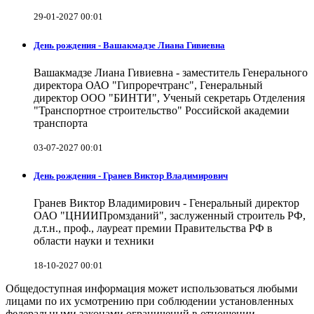
29-01-2027 00:01
День рождения - Вашакмадзе Лиана Гивиевна
Вашакмадзе Лиана Гивиевна - заместитель Генерального
директора ОАО "Гипроречтранс", Генеральный
директор ООО "БИНТИ", Ученый секретарь Отделения
"Транспортное строительство" Российской академии
транспорта
03-07-2027 00:01
День рождения - Гранев Виктор Владимирович
Гранев Виктор Владимирович - Генеральный директор
ОАО "ЦНИИПромзданий", заслуженный строитель РФ,
д.т.н., проф., лауреат премии Правительства РФ в
области науки и техники
18-10-2027 00:01
Общедоступная информация может использоваться любыми
лицами по их усмотрению при соблюдении установленных
федеральными законами ограничений в отношении