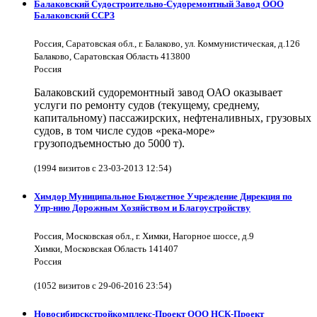
Балаковский Судостроительно-Судоремонтный Завод ООО
Балаковский ССРЗ
Россия, Саратовская обл., г. Балаково, ул. Коммунистическая, д.126
Балаково, Саратовская Область 413800
Россия
Балаковский судоремонтный завод ОАО оказывает
услуги по ремонту судов (текущему, среднему,
капитальному) пассажирских, нефтеналивных, грузовых
судов, в том числе судов «река-море»
грузоподъемностью до 5000 т).
(1994 визитов с 23-03-2013 12:54)
Химдор Муниципальное Бюджетное Учреждение Дирекция по
Упр-нию Дорожным Хозяйством и Благоустройству
Россия, Московская обл., г. Химки, Нагорное шоссе, д.9
Химки, Московская Область 141407
Россия
(1052 визитов с 29-06-2016 23:54)
Новосибирскстройкомплекс-Проект ООО НСК-Проект