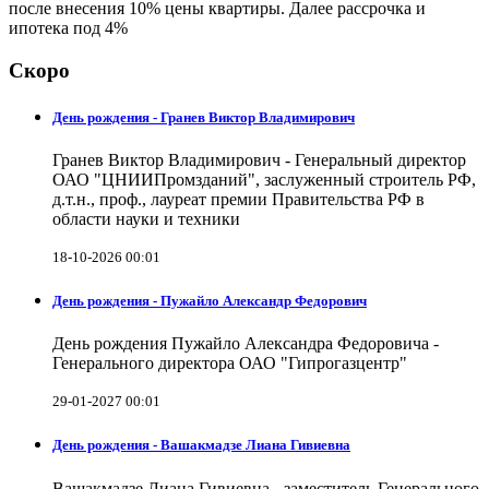
после внесения 10% цены квартиры. Далее рассрочка и
ипотека под 4%
Скоро
День рождения - Гранев Виктор Владимирович
Гранев Виктор Владимирович - Генеральный директор
ОАО "ЦНИИПромзданий", заслуженный строитель РФ,
д.т.н., проф., лауреат премии Правительства РФ в
области науки и техники
18-10-2026 00:01
День рождения - Пужайло Александр Федорович
День рождения Пужайло Александра Федоровича -
Генерального директора ОАО "Гипрогазцентр"
29-01-2027 00:01
День рождения - Вашакмадзе Лиана Гивиевна
Вашакмадзе Лиана Гивиевна - заместитель Генерального