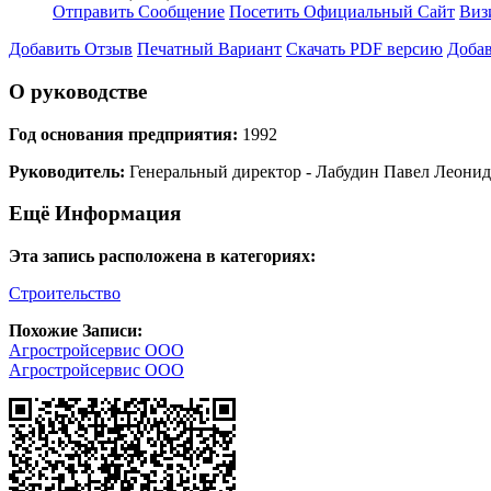
Отправить Сообщение
Посетить Официальный Сайт
Виз
Добавить Отзыв
Печатный Вариант
Скачать PDF версию
Добав
О руководстве
Год основания предприятия:
1992
Руководитель:
Генеральный директор - Лабудин Павел Леони
Ещё Информация
Эта запись расположена в категориях:
Строительство
Похожие Записи:
Агростройсервис ООО
Агростройсервис ООО