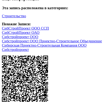
Эта запись расположена в категориях:
Строительство
Похожие Записи:
СибСтройПроект ООО ССП
СибСтройПроект ОАО
Сибстройпроект ООО
Сибстройпроект ООО Проектно-Строительное Объединение
Сибирская Проектно-Строительная Компания ООО
Сибстройпроект