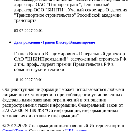
директора ОАО "Гипроречтранс", Генеральный
директор ООО "БИНТИ", Ученый секретарь Отделения
"Транспортное строительство" Российской академии
транспорта
03-07-2027 00:01
День рождения - Гранев Виктор Владимирович
Гранев Виктор Владимирович - Генеральный директор
ОАО "ЦНИИПромзданий", заслуженный строитель РФ,
д.т.н., проф., лауреат премии Правительства РФ в
области науки и техники
18-10-2027 00:01
Общедоступная информация может использоваться любыми
лицами по их усмотрению при соблюдении установленных
федеральными законами ограничений в отношении
распространения такой информации. Федеральный закон от
27.07.2006 N 149-ФЗ "Об информации, информационных
технологиях и о защите информации".
© 2012-2026 Информационно-справочный Интернет-портал
СтройТранс
. Создано в студии
URL-адрес